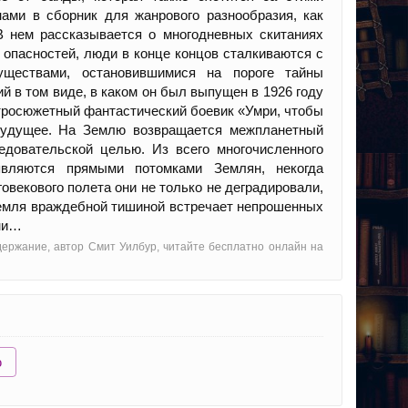
ми в сборник для жанрового разнообразия, как
В нем рассказывается о многодневных скитаниях
опасностей, люди в конце концов сталкиваются с
ществами, остановившимися на пороге тайны
 в том виде, в каком он был выпущен в 1926 году
тросюжетный фантастический боевик «Умри, чтобы
 будущее. На Землю возвращается межпланетный
едовательской целью. Из всего многочисленного
вляются прямыми потомками Землян, некогда
овекового полета они не только не деградировали,
Земля враждебной тишиной встречает непрошенных
шни…
держание, автор Смит Уилбур, читайте бесплатно онлайн на
ю