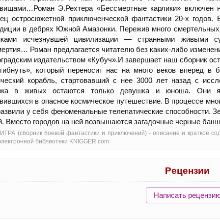
овищами…Роман Э.Рехтера «Бессмертные карлики» включен на
ец остросюжетной приключенческой фантастики 20-х годов. 
диции в дебрях Южной Амазонки. Пережив много смертельных 
мками исчезнувшей цивилизации — странными живыми су
ертия… Роман предлагается читателю без каких-либо изменений
градским издательством «Кубуч».И завершает наш сборник ос
огибнуть», который переносит нас на много веков вперед в
ческий корабль, стартовавший с нее 3000 лет назад с иссл
ажа в живых остаются только девушка и юноша. Они я
вившихся в опасное космическое путешествие. В процессе мног
развили у себя феноменальные телепатические способности. 
й. Вместо городов на ней возвышаются загадочные черные ба
ИГРА (сборник боевой фантастики и приключений) - oписание и краткое со
электронной библиотеки KNIGGER.com
Рецензии
Написать рецензи