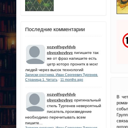
Последние комментарии
xczvdfsgvfdvb
cbvcxbcvbvc
пигишите так
же от фраз напишите есть
цетр которо пронитк в мохг
людей через высок технологий
Записки охотника. Иван Сергеевич Тургенев.
Страница 1. Читать
11 months ago
·
xczvdfsgvfdvb
В че
cbvcxbcvbvc
оригинальный
рома
стиль Тургенев невероятный
событ
писатель.произведение
Групп
необходимо перечитывать всем
связ
пишите...
пото
Записки охотника. Иван Сергеевич Тургенев.