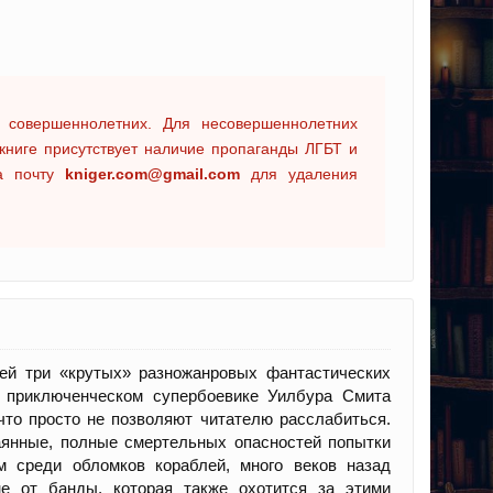
 совершеннолетних. Для несовершеннолетних
книге присутствует наличие пропаганды ЛГБТ и
на почту
kniger.com@gmail.com
для удаления
ей три «крутых» разножанровых фантастических
 приключенческом супербоевике Уилбура Смита
что просто не позволяют читателю расслабиться.
аянные, полные смертельных опасностей попытки
 среди обломков кораблей, много веков назад
не от банды, которая также охотится за этими