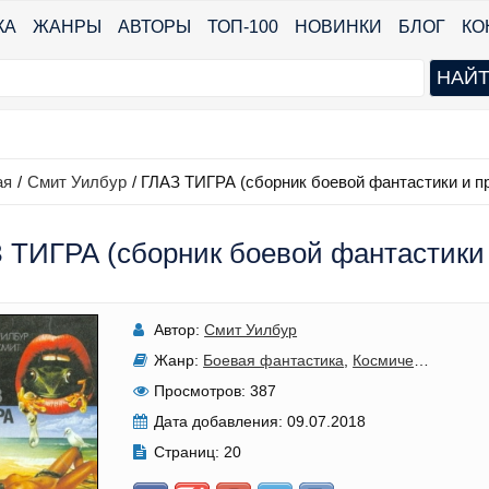
КА
ЖАНРЫ
АВТОРЫ
ТОП-100
НОВИНКИ
БЛОГ
КО
ая
/
Смит Уилбур
/
ГЛАЗ ТИГРА (сборник боевой фантастики и п
 ТИГРА (сборник боевой фантастики
Автор:
Смит Уилбур
Жанр:
Боевая фантастика
,
Космическая фантастика
Просмотров:
387
Дата добавления:
09.07.2018
Страниц:
20