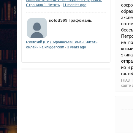
сокр
Страница 1. Читать
11 months ago
·
образ
экспе
solod369
Графомань.
пото
бессм
Петро
не п
Ржевский (СИ). Афанасьев Семён. Читать
онлайн на knigger.com
3 years ago
·
косми
экип
отпра
но и 
госте
ГЛАЗ Т
сайте 