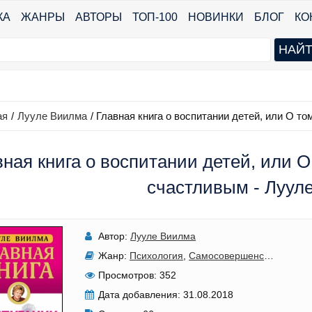
КА
ЖАНРЫ
АВТОРЫ
ТОП-100
НОВИНКИ
БЛОГ
КО
ая
/
Лууле Виилма
/
Главная книга о воспитании детей, или О то
ная книга о воспитании детей, или О
счастливым - Луул
Автор:
Лууле Виилма
Жанр:
Психология
,
Самосовершенствование
Просмотров:
352
Дата добавления:
31.08.2018