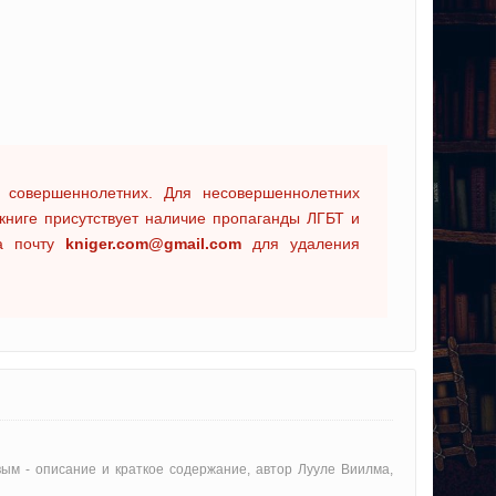
 совершеннолетних. Для несовершеннолетних
книге присутствует наличие пропаганды ЛГБТ и
на почту
kniger.com@gmail.com
для удаления
ивым - oписание и краткое содержание, автор Лууле Виилма,