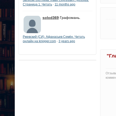
Страница 1. Читать
11 months ago
·
solod369
Графомань.
Ржевский (СИ). Афанасьев Семён. Читать
онлайн на knigger.com
3 years ago
·
"Гл
Отзывы
коммен