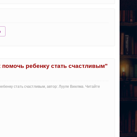
ю
ак помочь ребенку стать счастливым"
 ребенку стать счастливым, автор: Лууле Виилма. Читайте