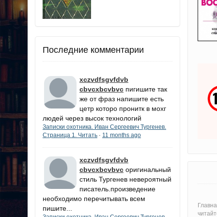
Последние комментарии
xczvdfsgvfdvb
cbvcxbcvbvc
пигишите так
же от фраз напишите есть
цетр которо пронитк в мохг
людей через высок технологий
Записки охотника. Иван Сергеевич Тургенев.
Страница 1. Читать
11 months ago
·
xczvdfsgvfdvb
cbvcxbcvbvc
оригинальный
стиль Тургенев невероятный
писатель.произведение
необходимо перечитывать всем
Главна
пишите...
читайт
Записки охотника. Иван Сергеевич Тургенев.