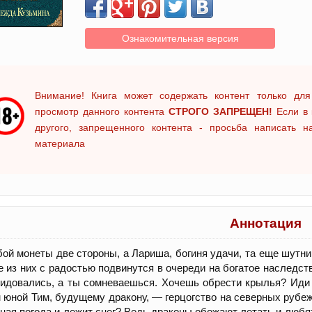
Ознакомительная версия
Внимание! Книга может содержать контент только для
просмотр данного контента
СТРОГО ЗАПРЕЩЕН!
Если в 
другого, запрещенного контента - просьба написать 
материала
Аннотация
ой монеты две стороны, а Лариша, богиня удачи, та еще шутни
е из них с радостью подвинутся в очереди на богатое наследс
идовались, а ты сомневаешься. Хочешь обрести крылья? Иди
 юной Тим, будущему дракону, — герцогство на северных рубеж
ная погода и лежит снег? Ведь драконы обожают летать и люб