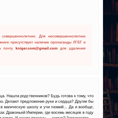
 совершеннолетних. Для несовершеннолетних
книге присутствует наличие пропаганды ЛГБТ и
на почту
kniger.com@gmail.com
для удаления
ца. Нашла родственников? Будь готова к тому, что
тво. Делают предложение руки и сердца? Другие бы
 в магическую школу и учи гномий… Да и вообще,
ах Драконьей Империи, где восемь месяцев в году
ят тепло. И зачем дракону — замуж? Замужество —