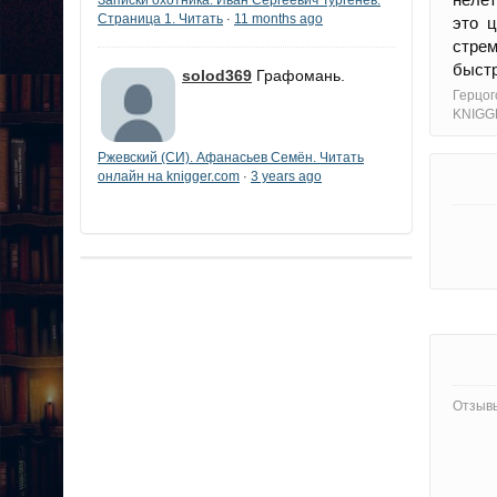
Страница 1. Читать
11 months ago
·
это 
стрем
быстр
solod369
Графомань.
Герцог
KNIGG
Ржевский (СИ). Афанасьев Семён. Читать
онлайн на knigger.com
3 years ago
·
Отзывы