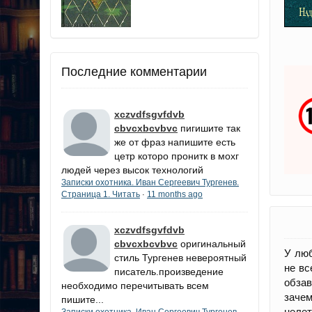
Последние комментарии
xczvdfsgvfdvb
cbvcxbcvbvc
пигишите так
же от фраз напишите есть
цетр которо пронитк в мохг
людей через высок технологий
Записки охотника. Иван Сергеевич Тургенев.
Страница 1. Читать
11 months ago
·
xczvdfsgvfdvb
cbvcxbcvbvc
оригинальный
У люб
стиль Тургенев невероятный
не вс
писатель.произведение
обзав
необходимо перечитывать всем
зачем
пишите...
нелет
Записки охотника. Иван Сергеевич Тургенев.