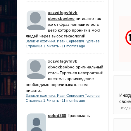
xczvdfsgvfdvb
cbvcxbcvbvc
пигишите так
же от фраз напишите есть
цетр которо пронитк в мохг
людей через высок технологий
Записки охотника. Иван Сергеевич Тургенев.
Страница 1. Читать
11 months ago
·
xczvdfsgvfdvb
cbvcxbcvbvc
оригинальный
стиль Тургенев невероятный
писатель.произведение
необходимо перечитывать всем
пишите...
Иногд
Записки охотника. Иван Сергеевич Тургенев.
Страница 1. Читать
11 months ago
·
своим
Этюд (
solod369
Графомань.