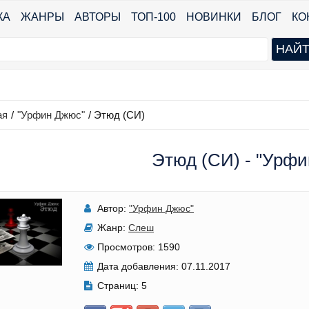
КА
ЖАНРЫ
АВТОРЫ
ТОП-100
НОВИНКИ
БЛОГ
КО
ая
/
"Урфин Джюс"
/
Этюд (СИ)
Этюд (СИ) - "Урф
Автор:
"Урфин Джюс"
Жанр:
Слеш
Просмотров:
1590
Дата добавления:
07.11.2017
Страниц:
5