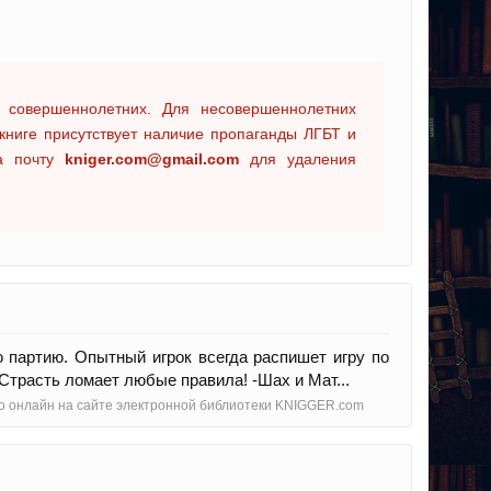
 совершеннолетних. Для несовершеннолетних
книге присутствует наличие пропаганды ЛГБТ и
на почту
kniger.com@gmail.com
для удаления
 партию. Опытный игрок всегда распишет игру по
 Страсть ломает любые правила! -Шах и Мат...
тно онлайн на сайте электронной библиотеки KNIGGER.com