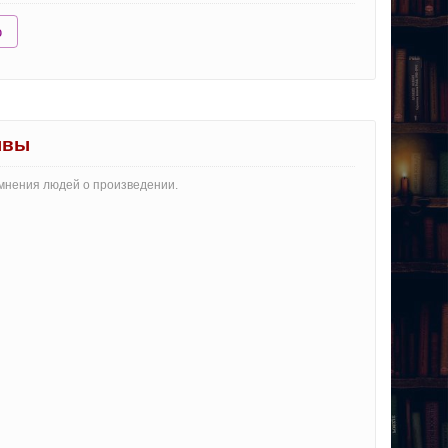
ю
ывы
 мнения людей о произведении.