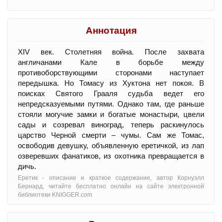
Аннотация
XIV век. Столетняя война. После захвата
англичанами Кале в борьбе между
противоборствующими сторонами наступает
передышка. Но Томасу из Хуктона нет покоя. В
поисках Святого Грааля судьба ведет его
непредсказуемыми путями. Однако там, где раньше
стояли могучие замки и богатые монастыри, цвели
сады и созревал виноград, теперь раскинулось
царство Черной смерти – чумы. Сам же Томас,
освободив девушку, объявленную еретичкой, из лап
озверевших фанатиков, из охотника превращается в
дичь.
Еретик - oписание и краткое содержание, автор Корнуэлл
Бернард, читайте бесплатно онлайн на сайте электронной
библиотеки KNIGGER.com