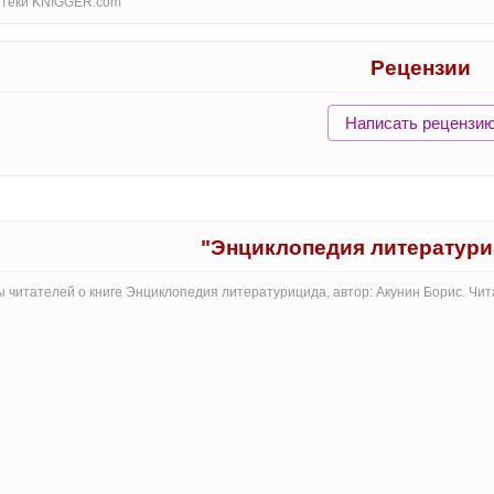
отеки KNIGGER.com
Рецензии
Написать рецензи
"Энциклопедия литератур
 читателей о книге Энциклопедия литературицида, автор: Акунин Борис. Чи