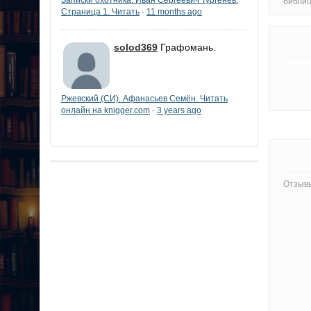
библи
Страница 1. Читать
11 months ago
·
solod369
Графомань.
Ржевский (СИ). Афанасьев Семён. Читать
онлайн на knigger.com
3 years ago
·
Отзывы