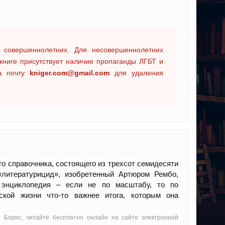
 совершеннолетних. Для несовершеннолетних
книге присутствует наличие пропаганды ЛГБТ и
на почту
kniger.com@gmail.com
для удаления
о справочника, состоящего из трехсот семидесяти
«литературицид», изобретенный Артюром Рембо,
о энциклопедия – если не по масштабу, то по
ской жизни что-то важнее итога, которым она
н Борис, читайте бесплатно онлайн на сайте электронной