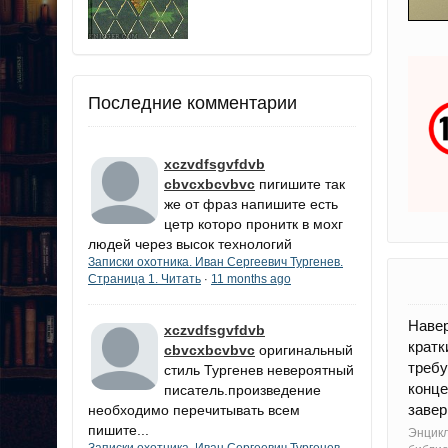
Последние комментарии
xczvdfsgvfdvb
cbvcxbcvbvc
пигишите так
же от фраз напишите есть
цетр которо пронитк в мохг
людей через высок технологий
Записки охотника. Иван Сергеевич Тургенев.
Страница 1. Читать
11 months ago
·
Навер
xczvdfsgvfdvb
крат
cbvcxbcvbvc
оригинальный
треб
стиль Тургенев невероятный
конц
писатель.произведение
заве
необходимо перечитывать всем
пишите...
Энцик
Записки охотника. Иван Сергеевич Тургенев.