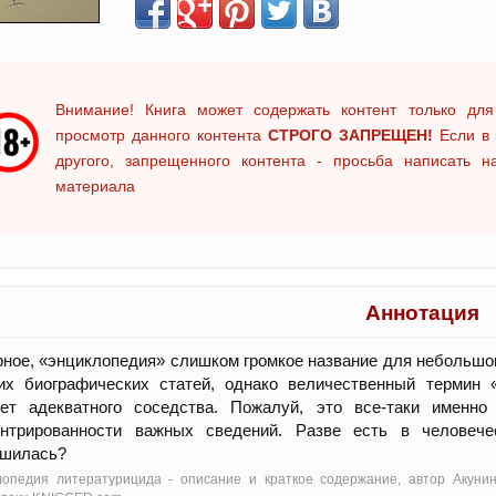
Внимание! Книга может содержать контент только для
просмотр данного контента
СТРОГО ЗАПРЕЩЕН!
Если в 
другого, запрещенного контента - просьба написать 
материала
Аннотация
ное, «энциклопедия» слишком громкое название для небольшог
ких биографических статей, однако величественный термин 
ует адекватного соседства. Пожалуй, это все-таки именн
ентрированности важных сведений. Разве есть в человече
ршилась?
лопедия литературицида - oписание и краткое содержание, автор Акуни