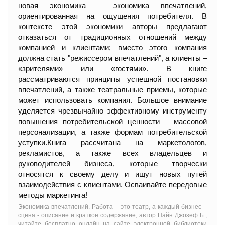
новая экономика – экономика впечатлений,
ориентированная на ощущения потребителя. В
контексте этой экономики авторы предлагают
отказаться от традиционных отношений между
компанией и клиентами; вместо этого компания
должна стать "режиссером впечатлений", а клиенты –
«зрителями» или «гостями». В книге
рассматриваются принципы успешной постановки
впечатлений, а также театральные приемы, которые
может использовать компания. Большое внимание
уделяется чрезвычайно эффективному инструменту
повышения потребительской ценности – массовой
персонализации, а также формам потребительской
уступки.Книга рассчитана на маркетологов,
рекламистов, а также всех владельцев и
руководителей бизнеса, которые творчески
относятся к своему делу и ищут новых путей
взаимодействия с клиентами. Осваивайте передовые
методы маркетинга!
Экономика впечатлений. Работа – это театр, а каждый бизнес –
сцена - oписание и краткое содержание, автор Пайн Джозеф Б.,
читайте бесплатно онлайн на сайте электронной библиотеки