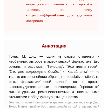
запрещенного контента - просьба
написать на почту
kniger.com@gmail.com
для удаления
материала
Аннотация
Томас М. Диш — один из самых странных и
необычных авторов в американской фантастике. Его
романы и рассказы: `Геноцид`, `Эхо плоти твоей`,
`Сто две водородные бомбы` и `Касабланка` — не
только интереснейшие образцы `speculative fiction`, то
есть фантастики`новой волны`, но и просто
высокохудожественные произведения, `прошитые`
литературными реминисценциями и постоянными
отсылками к общекультурным ценностям.
Эхо плоти моей - oписание и краткое содержание, автор Диш
Томас Майкл, читайте бесплатно онлайн на сайте электронной