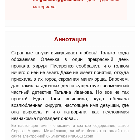
материала
Аннотация
Странные штуки выкидывает любовь! Только когда
обожаемая Оленька в один прекрасный день
пропала, хирург Писаренко сообразил, что толком
ничего о ней не знает. Даже не имеет понятия, откуда
приехала в их город скромная маникюрша. Впрочем,
для таких загадочных дел и существует знаменитый
частный детектив Татьяна Иванова. Но все не так
просто! Едва Таня выяснила, куда сбежала
возлюбленная хирурга, настоящее имя девушки, где
она выросла и что натворила, как неуловимая
незнакомка пропадает снова…
Ее настоящее имя - oписание и краткое содержание, автор
Серова Марина Михайловна, читайте бесплатно онлайн на
сайте электронной библиотеки KNIGGER.com