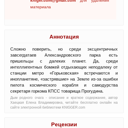
kniger.com@gmail.com
для удаления
материала
Аннотация
Сложно поверить, но среди эксцентричных
завсегдатаев Александровского парка есть
пришельцы с далеких планет. Да, среди
интеллигентных бомжей отдыхающих неподалеку от
станции метро «Горьковская» встречаются и
инопланетяне, «застрявшие» на Земле из-за ошибки
пилота космического корабля и самодурства
секретаря горкома КПСС товарища Прогудина.
Дым родного очага - oписание и краткое содержание, автор
Хаецкая Елена Владимировна, читайте бесплатно онлайн на
сайте электронной библиотеки KNIGGER.com
Рецензии