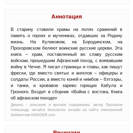
Аннотация
В старину ставили храмы на полях сражений в
память о героях и мучениках, отдавших за Родину
жизнь. На Куликовом, на Бородинском, на
Прохоровском белеют воинские русские церкви. Эта
книга – храм, поставленный во славу русским
войскам, прошедшим Афганский поход, с воевавшим
войну в Чечне. Я писал страницы и главы, как пишут
фрески, где вместо святых и ангелов – офицеры и
солдаты России, а вместо коней и нимбов – бэтээры,
и танки, и кровавое зарево горящих Кабула и
Грозного. Входит в сборник «Война с востока. Книга
об афганском походе»
Дворец - oписание и краткое содержание, автор Проханов
Александр, читайте бесплатно онлайн на сайте электронной
библиотеки KNIGGER.com
Рецензии