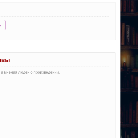
ю
ывы
и и мнения людей о произведении.