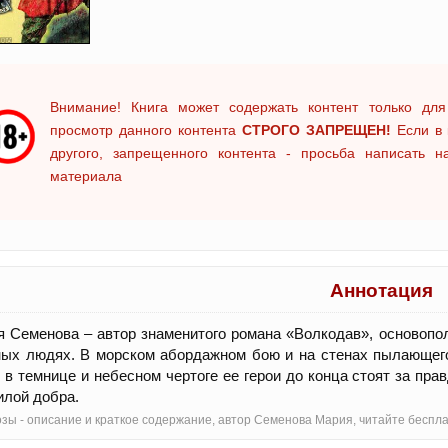
Внимание! Книга может содержать контент только для
просмотр данного контента
СТРОГО ЗАПРЕЩЕН!
Если в 
другого, запрещенного контента - просьба написать 
материала
Аннотация
 Семенова – автор знаменитого романа «Волкодав», основопол
ых людях. В морском абордажном бою и на стенах пылающего
 в темнице и небесном чертоге ее герои до конца стоят за пра
илой добра.
озы - oписание и краткое содержание, автор Семенова Мария, читайте бесп