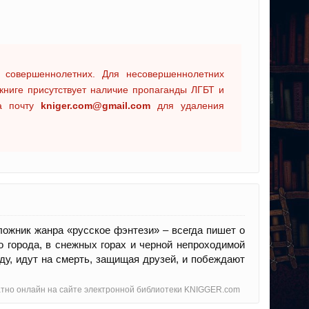
 совершеннолетних. Для несовершеннолетних
книге присутствует наличие пропаганды ЛГБТ и
на почту
kniger.com@gmail.com
для удаления
ожник жанра «русское фэнтези» – всегда пишет о
 города, в снежных горах и черной непроходимой
вду, идут на смерть, защищая друзей, и побеждают
латно онлайн на сайте электронной библиотеки KNIGGER.com