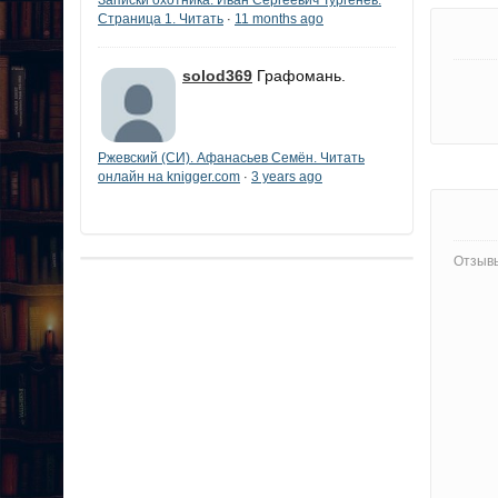
Страница 1. Читать
11 months ago
·
solod369
Графомань.
Ржевский (СИ). Афанасьев Семён. Читать
онлайн на knigger.com
3 years ago
·
Отзывы