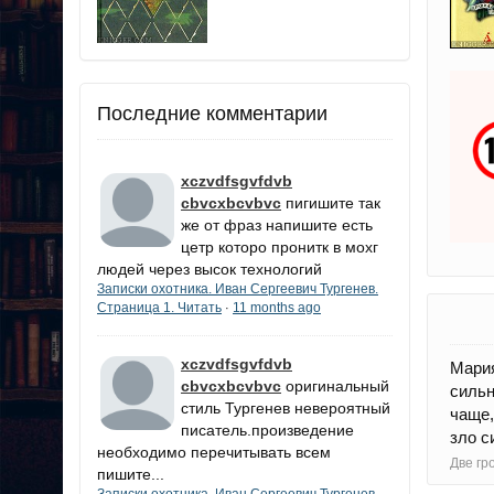
Последние комментарии
xczvdfsgvfdvb
cbvcxbcvbvc
пигишите так
же от фраз напишите есть
цетр которо пронитк в мохг
людей через высок технологий
Записки охотника. Иван Сергеевич Тургенев.
Страница 1. Читать
11 months ago
·
xczvdfsgvfdvb
Мария
cbvcxbcvbvc
оригинальный
сильн
стиль Тургенев невероятный
чаще,
писатель.произведение
зло с
необходимо перечитывать всем
Две гр
пишите...
Записки охотника. Иван Сергеевич Тургенев.