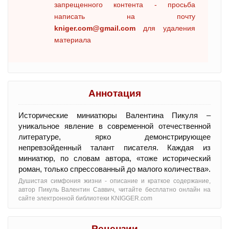
запрещенного контента - просьба
написать на почту
kniger.com@gmail.com
для удаления
материала
Аннотация
Исторические миниатюры Валентина Пикуля –
уникальное явление в современной отечественной
литературе, ярко демонстрирующее
непревзойденный талант писателя. Каждая из
миниатюр, по словам автора, «тоже исторический
роман, только спрессованный до малого количества».
Душистая симфония жизни - oписание и краткое содержание,
автор Пикуль Валентин Саввич, читайте бесплатно онлайн на
сайте электронной библиотеки KNIGGER.com
Рецензии