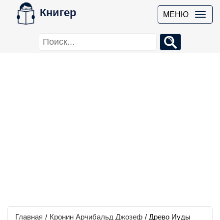
Книгер
МЕНЮ
Главная
/
Кронин Арчибальд Джозеф
/
Древо Иуды