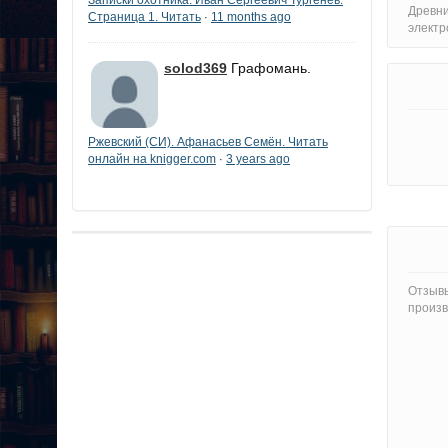
Древни
Страница 1. Читать
11 months ago
·
электр
solod369
Графомань.
Ржевский (СИ). Афанасьев Семён. Читать
онлайн на knigger.com
3 years ago
·
Отзывы
произв