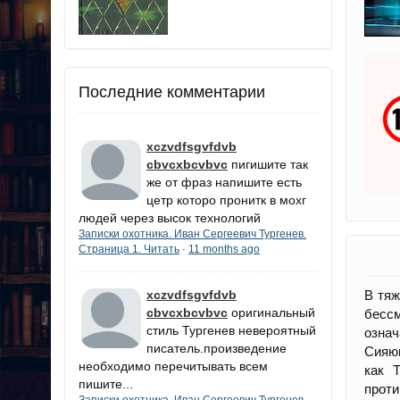
Последние комментарии
xczvdfsgvfdvb
cbvcxbcvbvc
пигишите так
же от фраз напишите есть
цетр которо пронитк в мохг
людей через высок технологий
Записки охотника. Иван Сергеевич Тургенев.
Страница 1. Читать
11 months ago
·
В тяж
xczvdfsgvfdvb
cbvcxbcvbvc
оригинальный
бессм
стиль Тургенев невероятный
означ
писатель.произведение
Сияющ
необходимо перечитывать всем
как 
пишите...
проти
Записки охотника. Иван Сергеевич Тургенев.