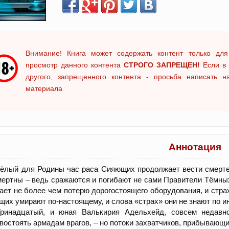
Внимание! Книга может содержать контент только для
просмотр данного контента
СТРОГО ЗАПРЕЩЕН!
Если в 
другого, запрещенного контента - просьба написать 
материала
Аннотация
ёлый для Родины час раса Сияющих продолжает вести смерте
ертны – ведь сражаются и погибают не сами Правители Тёмных
ает не более чем потерю дорогостоящего оборудования, и стра
их умирают по-настоящему, и слова «страх» они не знают по и
Тринадцатый, и юная Валькирия Адельхейд, совсем недавно
востоять армадам врагов, – но потоки захватчиков, прибываю