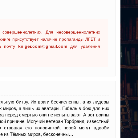
 совершеннолетних. Для несовершеннолетних
книге присутствует наличие пропаганды ЛГБТ и
на почту
kniger.com@gmail.com
для удаления
льную битву. Их враги бесчисленны, а их лидеры
 миров, а лишь их аватары. Гибель в бою для них
ха перед смертью они не испытывают. А вот воины
ной причине. Могучий ветеран Торбранд, известный
 ставшая его половинкой, порой могут вдвоём
щие из Тёмных миров, бесконечны…