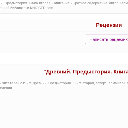
й. Предыстория. Книга вторая - oписание и краткое содержание, автор Тар
онной библиотеки KNIGGER.com
Рецензии
Написать рецензи
"Древний. Предыстория. Книг
 читателей о книге Древний. Предыстория. Книга вторая, автор: Тармашев С
едении.