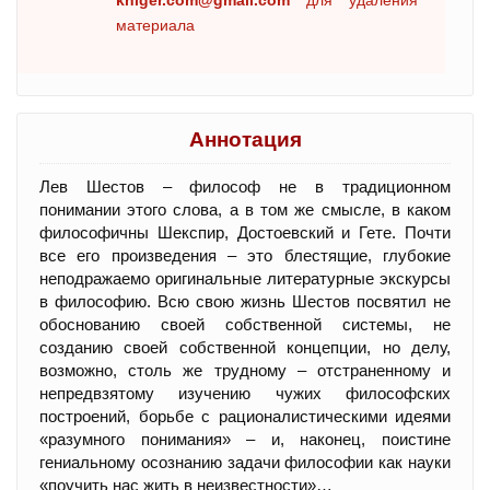
kniger.com@gmail.com
для удаления
материала
Аннотация
Лев Шестов – философ не в традиционном
понимании этого слова, а в том же смысле, в каком
философичны Шекспир, Достоевский и Гете. Почти
все его произведения – это блестящие, глубокие
неподражаемо оригинальные литературные экскурсы
в философию. Всю свою жизнь Шестов посвятил не
обоснованию своей собственной системы, не
созданию своей собственной концепции, но делу,
возможно, столь же трудному – отстраненному и
непредвзятому изучению чужих философских
построений, борьбе с рационалистическими идеями
«разумного понимания» – и, наконец, поистине
гениальному осознанию задачи философии как науки
«поучить нас жить в неизвестности»…