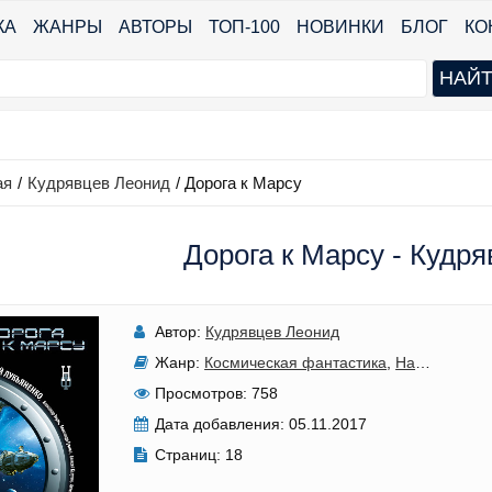
КА
ЖАНРЫ
АВТОРЫ
ТОП-100
НОВИНКИ
БЛОГ
КО
ая
/
Кудрявцев Леонид
/
Дорога к Марсу
Дорога к Марсу - Кудр
Автор:
Кудрявцев Леонид
Жанр:
Космическая фантастика
,
Научная фантастика
Просмотров:
758
Дата добавления:
05.11.2017
Страниц:
18