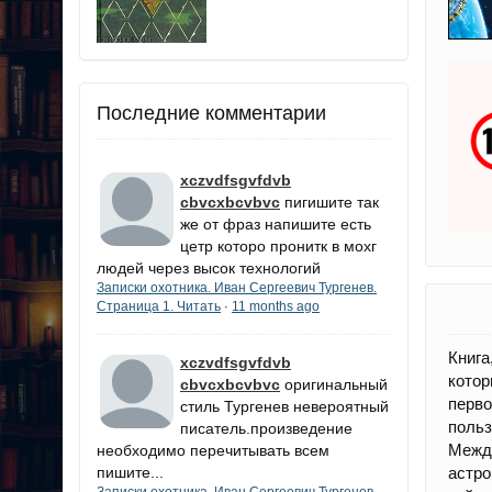
Последние комментарии
xczvdfsgvfdvb
cbvcxbcvbvc
пигишите так
же от фраз напишите есть
цетр которо пронитк в мохг
людей через высок технологий
Записки охотника. Иван Сергеевич Тургенев.
Страница 1. Читать
11 months ago
·
Книга
xczvdfsgvfdvb
котор
cbvcxbcvbvc
оригинальный
перв
стиль Тургенев невероятный
польз
писатель.произведение
Межд
необходимо перечитывать всем
пишите...
астро
Записки охотника. Иван Сергеевич Тургенев.