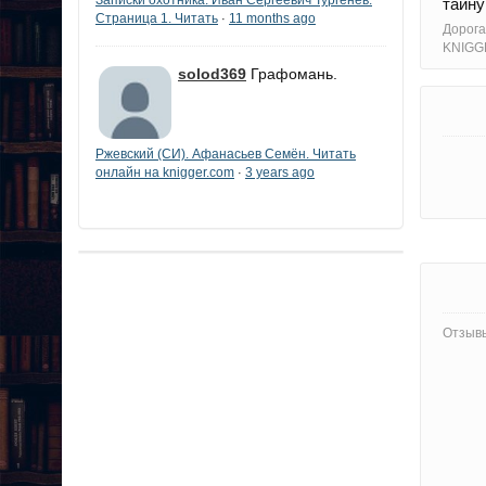
тайну
Страница 1. Читать
11 months ago
·
Дорога
KNIGG
solod369
Графомань.
Ржевский (СИ). Афанасьев Семён. Читать
онлайн на knigger.com
3 years ago
·
Отзывы