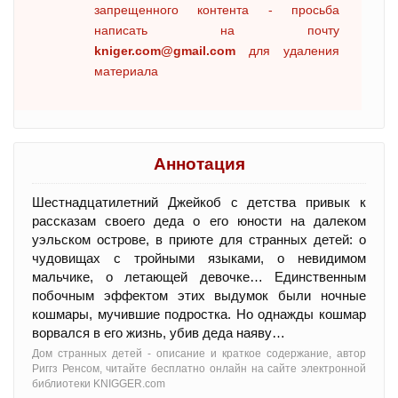
запрещенного контента - просьба
написать на почту
kniger.com@gmail.com
для удаления
материала
Аннотация
Шестнадцатилетний Джейкоб с детства привык к
рассказам своего деда о его юности на далеком
уэльском острове, в приюте для странных детей: о
чудовищах с тройными языками, о невидимом
мальчике, о летающей девочке… Единственным
побочным эффектом этих выдумок были ночные
кошмары, мучившие подростка. Но однажды кошмар
ворвался в его жизнь, убив деда наяву…
Дом странных детей - oписание и краткое содержание, автор
Риггз Ренсом, читайте бесплатно онлайн на сайте электронной
библиотеки KNIGGER.com