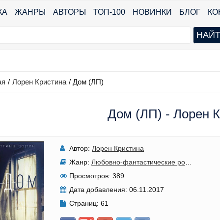
КА
ЖАНРЫ
АВТОРЫ
ТОП-100
НОВИНКИ
БЛОГ
КО
ая
/
Лорен Кристина
/
Дом (ЛП)
Дом (ЛП) - Лорен 
Автор:
Лорен Кристина
Жанр:
Любовно-фантастические романы
,
Ост
Просмотров:
389
Дата добавления:
06.11.2017
Страниц:
61