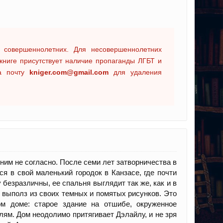
 совершеннолетних. Для несовершеннолетних
книге присутствует наличие пропаганды ЛГБТ и
на почту
kniger.com@gmail.com
для удаления
 ним не согласно. После семи лет затворничества в
 в свой маленький городок в Канзасе, где почти
 безразличны, ее спальня выглядит так же, как и в
о выполз из своих темных и помятых рисунков. Это
ом доме: старое здание на отшибе, окруженное
слям. Дом неодолимо притягивает Дэлайлу, и не зря