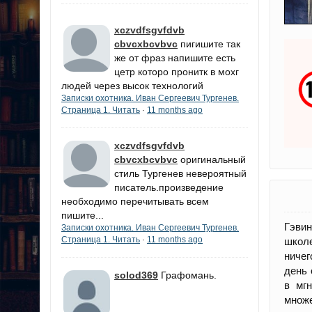
xczvdfsgvfdvb
cbvcxbcvbvc
пигишите так
же от фраз напишите есть
цетр которо пронитк в мохг
людей через высок технологий
Записки охотника. Иван Сергеевич Тургенев.
Страница 1. Читать
11 months ago
·
xczvdfsgvfdvb
cbvcxbcvbvc
оригинальный
стиль Тургенев невероятный
писатель.произведение
необходимо перечитывать всем
пишите...
Гэвин
Записки охотника. Иван Сергеевич Тургенев.
Страница 1. Читать
11 months ago
·
школе
ничег
день 
solod369
Графомань.
в мг
множе