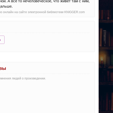
ой. А все то нечеловеческое, что живет там с ним,
дальше.
тно онлайн на сайте электронной библиотеки KNIGGER.com
ю
ывы
и мнения людей о произведении.