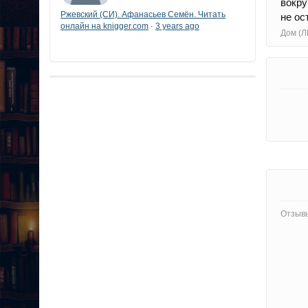
вокру
Ржевский (СИ). Афанасьев Семён. Читать
не ос
онлайн на knigger.com
3 years ago
·
Дом (Л
Отзывы