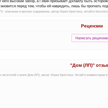
г него высокий забор, а Гэвин призывает Дэлайлу быть осторожн
тановится перед тем, чтобы ей навредить, лишь бы прогнать по
П) - oписание и краткое содержание, автор Лорен Кристина, читайте беспла
Рецензии
Написать рецензи
"Дом (ЛП)" отз
 читателей о книге Дом (ЛП), автор: Лорен Кристина. Читайте комментарии 