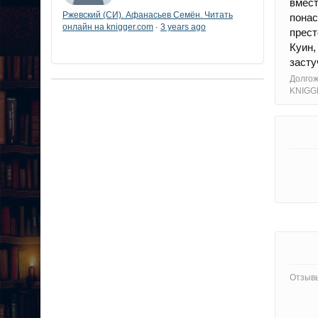
вмес
Ржевский (СИ). Афанасьев Семён. Читать
понас
онлайн на knigger.com
3 years ago
·
прест
Куин,
засту
Долгож
KNIGG
Отзывы