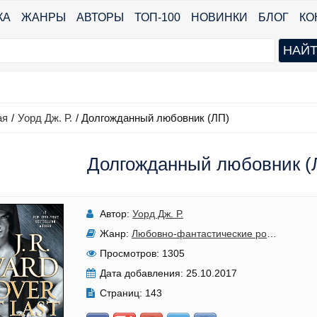
КА
ЖАНРЫ
АВТОРЫ
ТОП-100
НОВИНКИ
БЛОГ
КО
ая
/
Уорд Дж. Р.
/
Долгожданный любовник (ЛП)
Долгожданный любовник (ЛП
Автор:
Уорд Дж. Р.
Жанр:
Любовно-фантастические романы
,
Сл
Просмотров:
1305
Дата добавления:
25.10.2017
Страниц:
143