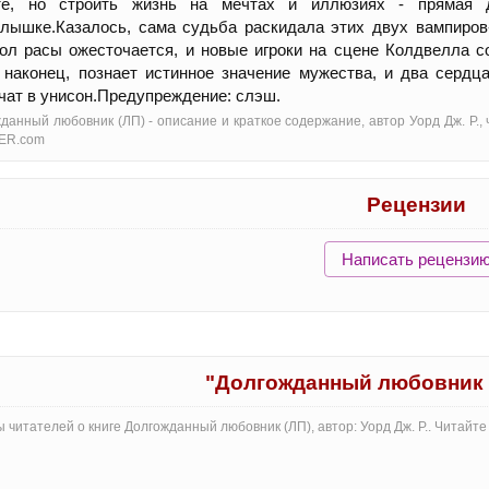
те, но строить жизнь на мечтах и иллюзиях - прямая 
лышке.Казалось, сама судьба раскидала этих двух вампиров-в
ол расы ожесточается, и новые игроки на сцене Колдвелла с
 наконец, познает истинное значение мужества, и два сердца
чат в унисон.Предупреждение: слэш.
данный любовник (ЛП) - oписание и краткое содержание, автор Уорд Дж. Р.,
ER.com
Рецензии
Написать рецензи
"Долгожданный любовник 
 читателей о книге Долгожданный любовник (ЛП), автор: Уорд Дж. Р.. Читайт