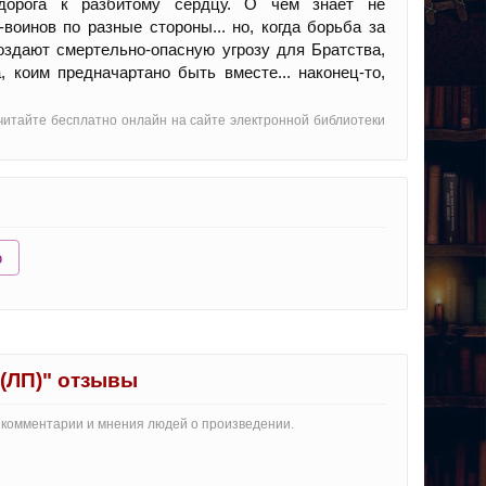
дорога к разбитому сердцу. О чем знает не
оинов по разные стороны... но, когда борьба за
оздают смертельно-опасную угрозу для Братства,
, коим предначартано быть вместе... наконец-то,
 читайте бесплатно онлайн на сайте электронной библиотеки
ю
(ЛП)" отзывы
е комментарии и мнения людей о произведении.