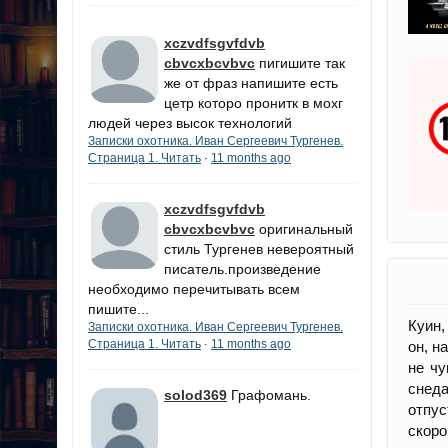
xczvdfsgvfdvb
cbvcxbcvbvc
пигишите так
же от фраз напишите есть
цетр которо пронитк в мохг
людей через высок технологий
Записки охотника. Иван Сергеевич Тургенев.
Страница 1. Читать
11 months ago
·
xczvdfsgvfdvb
cbvcxbcvbvc
оригинальный
стиль Тургенев невероятный
писатель.произведение
необходимо перечитывать всем
пишите...
Куин,
Записки охотника. Иван Сергеевич Тургенев.
Страница 1. Читать
11 months ago
·
он, н
не чу
снеда
solod369
Графомань.
отпус
скоро