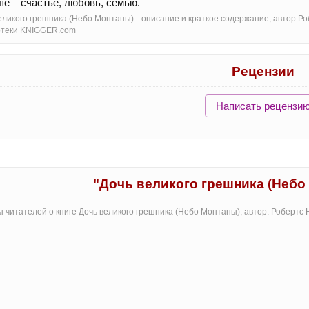
е – счастье, любовь, семью.
еликого грешника (Небо Монтаны) - oписание и краткое содержание, автор Р
отеки KNIGGER.com
Рецензии
Написать рецензи
"Дочь великого грешника (Небо
 читателей о книге Дочь великого грешника (Небо Монтаны), автор: Робертс