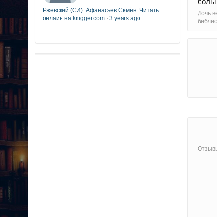
больш
Ржевский (СИ). Афанасьев Семён. Читать
Дочь в
онлайн на knigger.com
3 years ago
·
библи
Отзывы