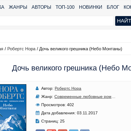
КА
ЖАНРЫ
АВТОРЫ
ТОП-100
НОВИНКИ
БЛОГ
КО
ая
/
Робертс Нора
/
Дочь великого грешника (Небо Монтаны)
Дочь великого грешника (Небо Мо
Автор:
Робертс Нора
Жанр:
Современные любовные романы
Просмотров:
402
Дата добавления:
03.11.2017
Страниц:
25