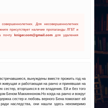
 совершеннолетних. Для несовершеннолетних
книге присутствует наличие пропаганды ЛГБТ и
на почту
kniger.com@gmail.com
для удаления
е встречавшиеся, вынуждены вместе прожить год на
я живущая и работающая на ранчо и принявшая на
 сестер, вторгшихся в ее владения. Ей и без того
дом Беном Маккинноном.Но когда на ранчо и вокруг
держка сестер и любовь верного Бена помогают ей
 ради наследства, они нашли здесь неизмеримо