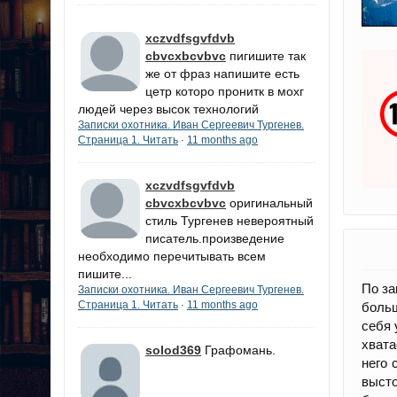
xczvdfsgvfdvb
cbvcxbcvbvc
пигишите так
же от фраз напишите есть
цетр которо пронитк в мохг
людей через высок технологий
Записки охотника. Иван Сергеевич Тургенев.
Страница 1. Читать
11 months ago
·
xczvdfsgvfdvb
cbvcxbcvbvc
оригинальный
стиль Тургенев невероятный
писатель.произведение
необходимо перечитывать всем
пишите...
По за
Записки охотника. Иван Сергеевич Тургенев.
Страница 1. Читать
11 months ago
·
больш
себя 
хвата
solod369
Графомань.
него 
выст