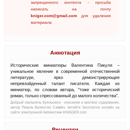
запрещенного контента - просьба
написать на почту
kniger.com@gmail.com
для удаления
материала
Аннотация
Исторические миниатюры Валентина Пикуля –
уникальное явление в современной отечественной
литературе, ярко демонстрирующее
непревзойденный талант писателя. Каждая из
миниатюр, по словам автора, “тоже исторический
роман, только спрессованный до малого количества”.
Добрый скальпель Буяльского - oписание и краткое содержание,
автор Пикуль Валентин Саввич, читайте бесплатно онлайн на
сайте электронной библиотеки KNIGGER.com
Рецензии