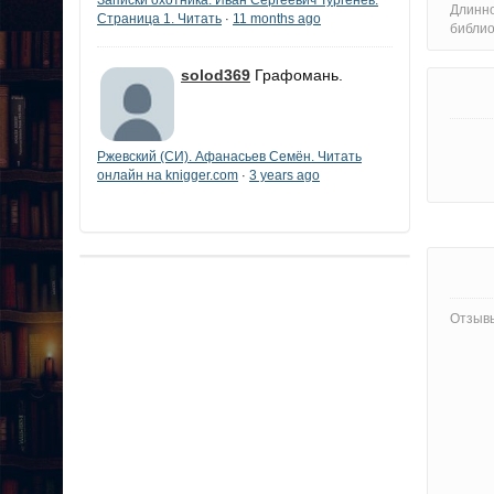
Длинно
Страница 1. Читать
11 months ago
·
библи
solod369
Графомань.
Ржевский (СИ). Афанасьев Семён. Читать
онлайн на knigger.com
3 years ago
·
Отзывы