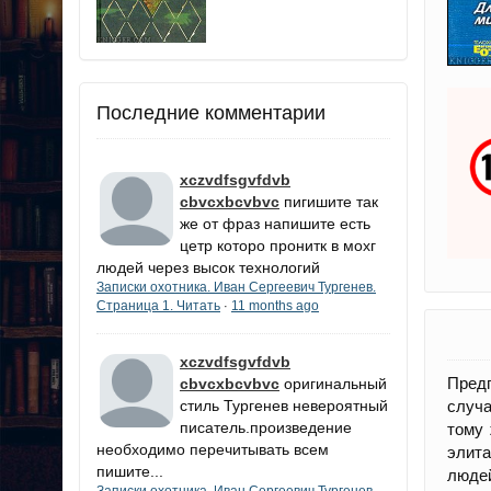
Последние комментарии
xczvdfsgvfdvb
cbvcxbcvbvc
пигишите так
же от фраз напишите есть
цетр которо пронитк в мохг
людей через высок технологий
Записки охотника. Иван Сергеевич Тургенев.
Страница 1. Читать
11 months ago
·
xczvdfsgvfdvb
Предп
cbvcxbcvbvc
оригинальный
стиль Тургенев невероятный
случа
писатель.произведение
тому
необходимо перечитывать всем
элит
пишите...
люде
Записки охотника. Иван Сергеевич Тургенев.