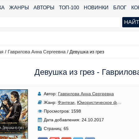
КА
ЖАНРЫ
АВТОРЫ
ТОП-100
НОВИНКИ
БЛОГ
КО
ая
/
Гаврилова Анна Сергеевна
/
Девушка из грез
Девушка из грез - Гаврилов
Автор:
Гаврилова Анна Сергеевна
Жанр:
Фэнтези
,
Юмористическое фэнтези
,
Лю
Просмотров:
1598
Дата добавления:
24.10.2017
Страниц:
65