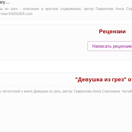
магу…
ка из грез - oписание и краткое содержание, автор Гаврилова Анна Се
отеки KNIGGER.com
Рецензии
Написать рецензи
"Девушка из грез" 
 читателей о книге Девушка из грез, автор: Гаврилова Анна Сергеевна. Чит