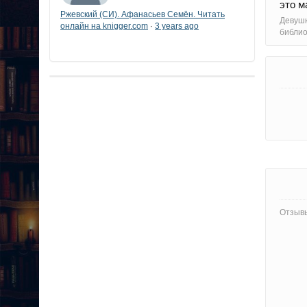
это 
Ржевский (СИ). Афанасьев Семён. Читать
Девуш
онлайн на knigger.com
3 years ago
·
библи
Отзывы