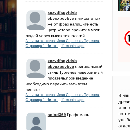
xczvdfsgvfdvb
cbvcxbcvbvc
пигишите так
же от фраз напишите есть
цетр которо пронитк в мохг
людей через высок технологий
Записки охотника. Иван Сергеевич Тургенев.
Страница 1. Читать
11 months ago
·
xczvdfsgvfdvb
cbvcxbcvbvc
оригинальный
стиль Тургенев невероятный
писатель.произведение
необходимо перечитывать всем
пишите...
В наш
Записки охотника. Иван Сергеевич Тургенев.
Страница 1. Читать
11 months ago
·
древн
и пер
пото
solod369
Графомань.
улыб
отдел