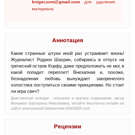
kniger.com@gmail.com
для удаления
материала
Аннотация
Какие странные штуки иной раз устраивает жизнь!
Журналист Родион Шахрин, собираясь в отпуск на
греческий остров Корфу, даже предположить не мог, в
какой попадет переплет! Внезапная и, похоже,
безнадежная любовь вынуждает закоренелого
холостяка поступиться своими принципами. Но стоит
ли игра свеч?
Девственная селедка - oписание и краткое содержание, автор
Вильмонт Екатерина Николаевна, читайте бесплатно онлайн на
сайте электронной библиотеки KNIGGER.com
Рецензии