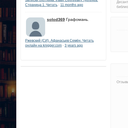
Десант
Страница 1. Читать
11 months ago
·
библи
solod369
Графомань.
Ржевский (СИ). Афанасьев Семён. Читать
онлайн на knigger.com
3 years ago
·
Отзывы