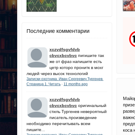
Последние комментарии
xczvdfsgvfdvb
cbvcxbcvbvc
пигишите так
же от фраз напишите есть
цетр которо пронитк в мохг
людей через высок технологий
Записки охотника. Иван Сергеевич Тургенев.
Страница 1. Читать
11 months ago
·
Майо
xczvdfsgvfdvb
призе
cbvcxbcvbvc
оригинальный
разве
стиль Тургенев невероятный
важн
писатель.произведение
предп
необходимо перечитывать всем
пишите...
коса 
Записки охотника. Иван Сергеевич Тургенев.