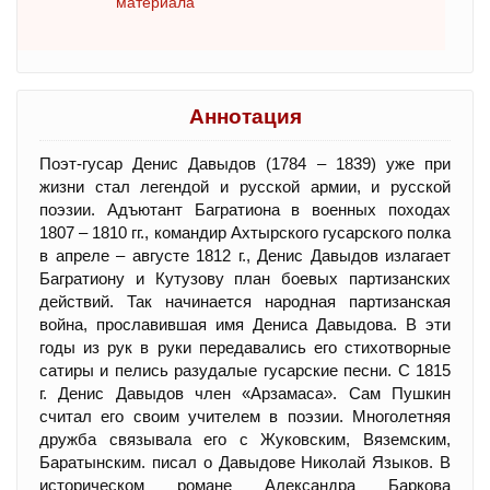
материала
Аннотация
Поэт-гусар Денис Давыдов (1784 – 1839) уже при
жизни стал легендой и русской армии, и русской
поэзии. Адъютант Багратиона в военных походах
1807 – 1810 гг., командир Ахтырского гусарского полка
в апреле – августе 1812 г., Денис Давыдов излагает
Багратиону и Кутузову план боевых партизанских
действий. Так начинается народная партизанская
война, прославившая имя Дениса Давыдова. В эти
годы из рук в руки передавались его стихотворные
сатиры и пелись разудалые гусарские песни. С 1815
г. Денис Давыдов член «Арзамаса». Сам Пушкин
считал его своим учителем в поэзии. Многолетняя
дружба связывала его с Жуковским, Вяземским,
Баратынским. писал о Давыдове Николай Языков. В
историческом романе Александра Баркова