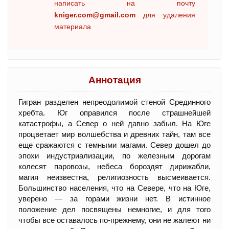
написать на почту
kniger.com@gmail.com
для удаления
материала
Аннотация
Гигран разделен непреодолимой стеной Срединного
хребта. Юг оправился после страшнейшей
катастрофы, а Север о ней давно забыл. На Юге
процветает мир волшебства и древних тайн, там все
еще сражаются с темными магами. Север дошел до
эпохи индустриализации, по железным дорогам
колесят паровозы, небеса бороздят дирижабли,
магия неизвестна, религиозность высмеивается.
Большинство населения, что на Севере, что на Юге,
уверено — за горами жизни нет. В истинное
положение дел посвящены немногие, и для того
чтобы все оставалось по-прежнему, они не жалеют ни