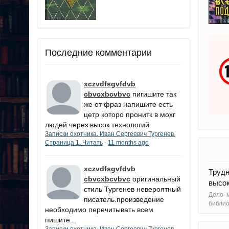
Последние комментарии
xczvdfsgvfdvb
cbvcxbcvbvc
пигишите так
же от фраз напишите есть
цетр которо пронитк в мохг
людей через высок технологий
Записки охотника. Иван Сергеевич Тургенев.
Страница 1. Читать
11 months ago
·
xczvdfsgvfdvb
Трудн
cbvcxbcvbvc
оригинальный
высок
стиль Тургенев невероятный
Дело м
писатель.произведение
библи
необходимо перечитывать всем
пишите...
Записки охотника. Иван Сергеевич Тургенев.