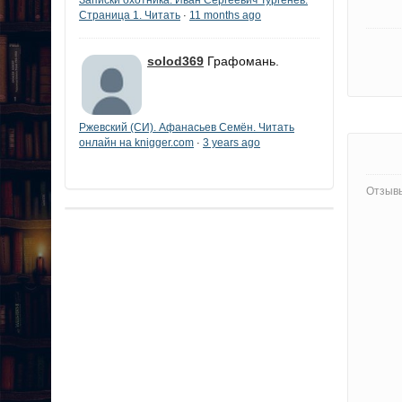
Страница 1. Читать
11 months ago
·
solod369
Графомань.
Ржевский (СИ). Афанасьев Семён. Читать
онлайн на knigger.com
3 years ago
·
Отзывы