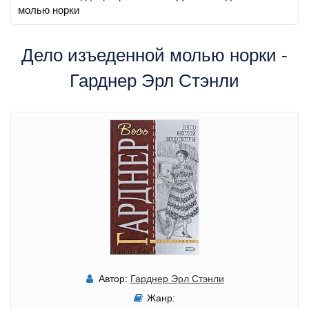
молью норки
Дело изъеденной молью норки -
Гарднер Эрл Стэнли
Автор:
Гарднер Эрл Стэнли
Жанр: