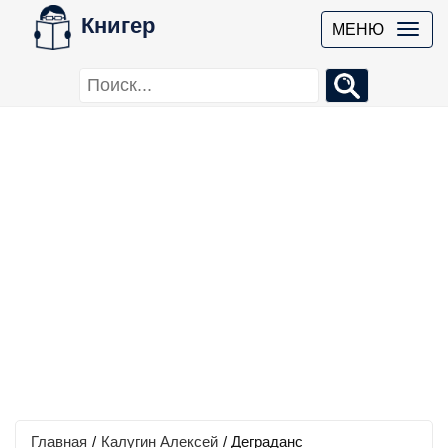
Книгер
МЕНЮ
Главная
/
Калугин Алексей
/
Деграданс