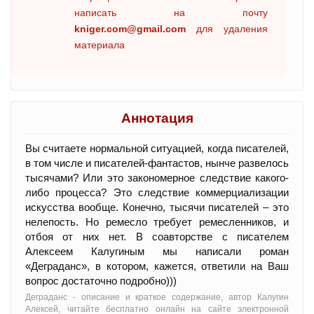
написать на почту
kniger.com@gmail.com
для удаления
материала
Аннотация
Вы считаете нормальной ситуацией, когда писателей,
в том числе и писателей-фантастов, нынче развелось
тысячами? Или это закономерное следствие какого-
либо процесса? Это следствие коммерциализации
искусства вообще. Конечно, тысячи писателей – это
нелепость. Но ремесло требует ремесленников, и
отбоя от них нет. В соавторстве с писателем
Алексеем Калугиным мы написали роман
«Деграданс», в котором, кажется, ответили на Ваш
вопрос достаточно подробно)))
Деграданс - oписание и краткое содержание, автор Калугин
Алексей, читайте бесплатно онлайн на сайте электронной