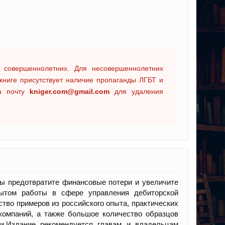
 совершеннолетних. Для несовершеннолетних
книге присутствует наличие пропаганды ЛГБТ и
на почту
kniger.com@gmail.com
для удаления
вы предотвратите финансовые потери и увеличите
пытом работы в сфере управления дебиторской
тво примеров из российского опыта, практических
компаний, а также большое количество образцов
и.Издание рекомендуется главам и владельцам