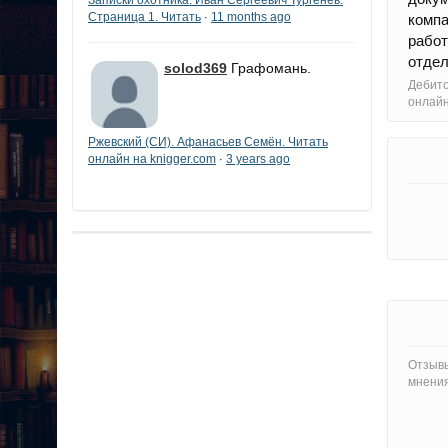
Страница 1. Читать
11 months ago
·
компа
работ
отдел
solod369
Графомань.
Дебито
онлайн
Ржевский (СИ). Афанасьев Семён. Читать
онлайн на knigger.com
3 years ago
·
Отзывы
мнения