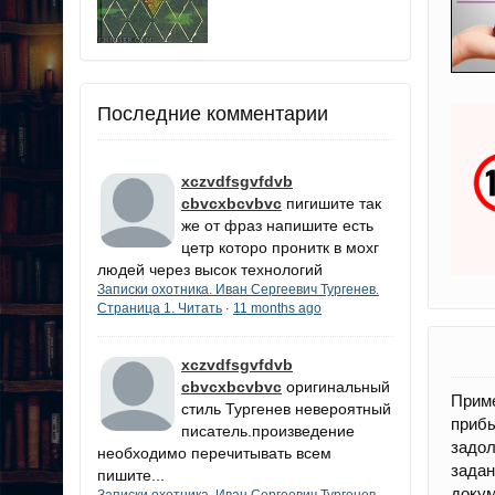
Последние комментарии
xczvdfsgvfdvb
cbvcxbcvbvc
пигишите так
же от фраз напишите есть
цетр которо пронитк в мохг
людей через высок технологий
Записки охотника. Иван Сергеевич Тургенев.
Страница 1. Читать
11 months ago
·
xczvdfsgvfdvb
cbvcxbcvbvc
оригинальный
Приме
стиль Тургенев невероятный
приб
писатель.произведение
задол
необходимо перечитывать всем
задан
пишите...
доку
Записки охотника. Иван Сергеевич Тургенев.