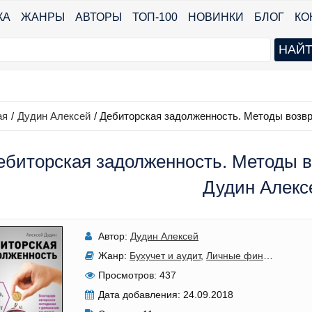
КА
ЖАНРЫ
АВТОРЫ
ТОП-100
НОВИНКИ
БЛОГ
КО
ая
/
Дудин Алексей
/
Дебиторская задолженность. Методы возвр
ебиторская задолженность. Методы во
Дудин Алекс
Автор:
Дудин Алексей
Жанр:
Бухучет и аудит
,
Личные финансы
Просмотров:
437
Дата добавления:
24.09.2018