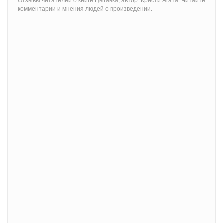
Отзывы читателей о книге Цыганка, автор: Кристи Агата. Читайте
комментарии и мнения людей о произведении.