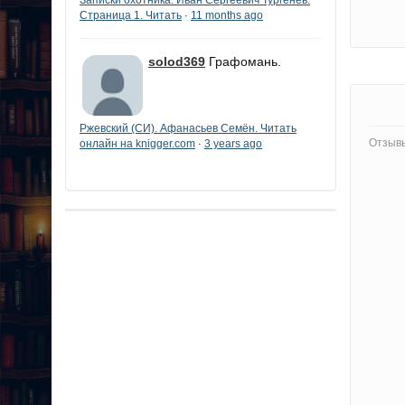
Страница 1. Читать
11 months ago
·
solod369
Графомань.
Ржевский (СИ). Афанасьев Семён. Читать
Отзывы
онлайн на knigger.com
3 years ago
·