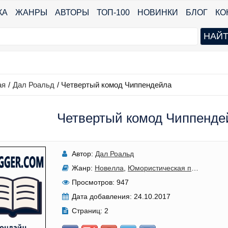
КА
ЖАНРЫ
АВТОРЫ
ТОП-100
НОВИНКИ
БЛОГ
КО
ая
/
Дал Роальд
/
Четвертый комод Чиппендейла
Четвертый комод Чиппенде
Автор:
Дал Роальд
Жанр:
Новелла
,
Юмористическая проза
Просмотров:
947
Дата добавления:
24.10.2017
Страниц:
2