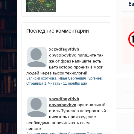
Последние комментарии
xczvdfsgvfdvb
cbvcxbcvbvc
пигишите так
же от фраз напишите есть
цетр которо пронитк в мохг
людей через высок технологий
Записки охотника. Иван Сергеевич Тургенев.
Страница 1. Читать
11 months ago
·
xczvdfsgvfdvb
cbvcxbcvbvc
оригинальный
стиль Тургенев невероятный
писатель.произведение
необходимо перечитывать всем
пишите...
Записки охотника. Иван Сергеевич Тургенев.