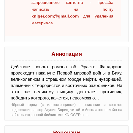
запрещенного контента - просьба
написать на почту
kniger.com@gmail.com
для удаления
материала
Аннотация
Действие нового романа об Эрасте Фандорине
происходит накануне Первой мировой войны в Баку,
великолепном и страшном городе нефти, нуворишей,
пламенных террористов и восточных разбойников. На
этот раз великому сыщику достался противник,
победить которого, кажется, невозможно…
Чёрный город (с иллюстрациями) - oписание и краткое
содержание, автор Акунин Борис, читайте бесплатно онлайн на
сайте электронной библиотеки KNIGGER.com
Рецензии