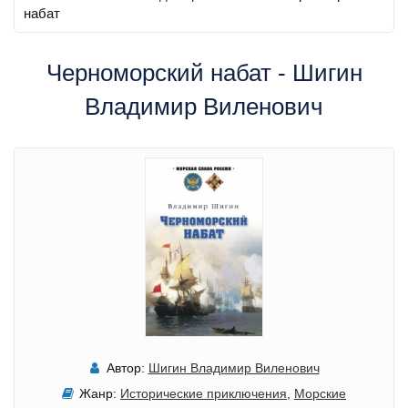
набат
Черноморский набат - Шигин
Владимир Виленович
Автор:
Шигин Владимир Виленович
Жанр:
Исторические приключения
,
Морские