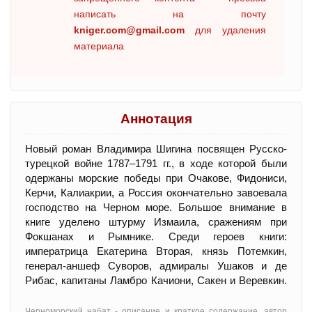
написать на почту
kniger.com@gmail.com
для удаления
материала
Аннотация
Новый роман Владимира Шигина посвящен Русско-
турецкой войне 1787–1791 гг., в ходе которой были
одержаны морские победы при Очакове, Фидониси,
Керчи, Калиакрии, а Россия окончательно завоевала
господство на Черном море. Большое внимание в
книге уделено штурму Измаила, сражениям при
Фокшанах и Рымнике. Среди героев книги:
императрица Екатерина Вторая, князь Потемкин,
генерал-аншеф Суворов, адмиралы Ушаков и де
Рибас, капитаны Ламбро Качиони, Сакен и Веревкин.
Черноморский набат - oписание и краткое содержание, автор