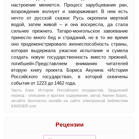
настроение меняется. Процесс зарубцевания ран,
возрождения волнует и завораживает. В нем есть
нечто от русской сказки: Русь окропили мертвой
водой, затем живой – и она воскресла, да стала
сильнее прежнего. Татаро-монгольское завоевание
принесло много бед и страданий, но в то же время
оно продемонстрировало жизнеспособность страны,
которая выдержала ужасное испытание и сумела
создать новую государственность вместо прежней,
погибшей».Представляем вниманию читателей
вторую книгу проекта Бориса Акунина «История
Российского государства», в которой охвачены
события от 1223 до 1462 года.
Часть Азии. История Российского государства. Ордынский
период - oписание и краткое содержание, автор Акунин Борис,
читайте бесплатно онлайн на сайте электронной библиотеки
KNIGGER.com
Рецензии