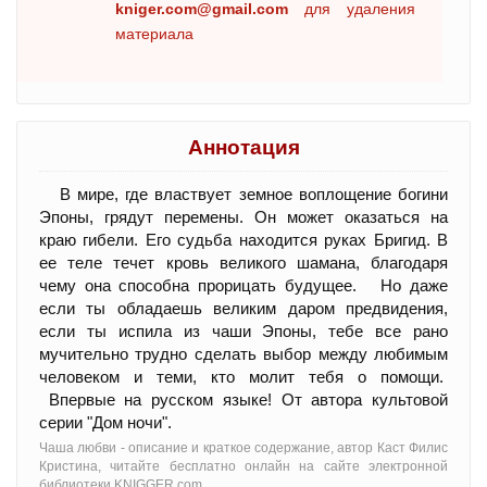
kniger.com@gmail.com
для удаления
материала
Аннотация
В мире, где властвует земное воплощение богини
Эпоны, грядут перемены. Он может оказаться на
краю гибели. Его судьба находится руках Бригид. В
ее теле течет кровь великого шамана, благодаря
чему она способна прорицать будущее. Но даже
если ты обладаешь великим даром предвидения,
если ты испила из чаши Эпоны, тебе все рано
мучительно трудно сделать выбор между любимым
человеком и теми, кто молит тебя о помощи.
Впервые на русском языке! От автора культовой
серии "Дoм ночи".
Чаша любви - oписание и краткое содержание, автор Каст Филис
Кристина, читайте бесплатно онлайн на сайте электронной
библиотеки KNIGGER.com