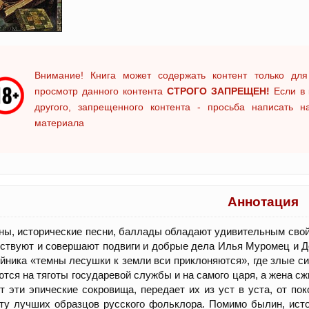
Внимание! Книга может содержать контент только для
просмотр данного контента
СТРОГО ЗАПРЕЩЕН!
Если в 
другого, запрещенного контента - просьба написать 
материала
Аннотация
ы, исторические песни, баллады обладают удивительным свойс
ствуют и совершают подвиги и добрые дела Илья Муромец и До
йника «темны лесушки к земли вси приклоняются», где злые си
тся на тяготы государевой службы и на самого царя, а жена с
т эти эпические сокровища, передает их из уст в уста, от по
ту лучших образцов русского фольклора. Помимо былин, истор