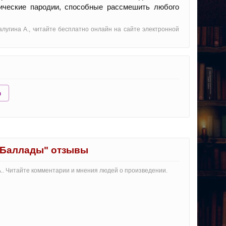
ические пародии, способные рассмешить любого
алугина А., читайте бесплатно онлайн на сайте электронной
ю
 Баллады" отзывы
А.. Читайте комментарии и мнения людей о произведении.