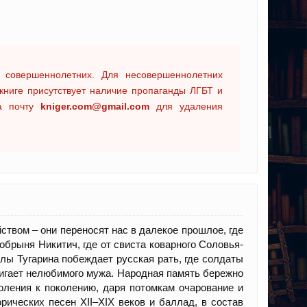
 совершеннолетних. Для несовершеннолетних
книге присутствует наличие пропаганды ЛГБТ и
на почту
kniger.com@gmail.com
для удаления
твом – они переносят нас в далекое прошлое, где
брыня Никитич, где от свиста коварного Соловья-
лы Тугарина побеждает русская рать, где солдаты
жигает нелюбимого мужа. Народная память бережно
коления к поколению, даря потомкам очарование и
ических песен XII–XIX веков и баллад, в состав