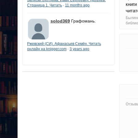
книг
Страница 1. Читать
11 months ago
·
читат
Былины
solod369
Графомань.
библи
Ржевский (СИ). Афанасьев Семён. Читать
онлайн на knigger.com
3 years ago
·
Отзывы