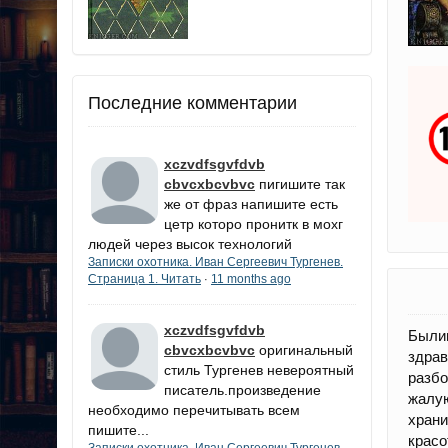
Последние комментарии
xczvdfsgvfdvb
cbvcxbcvbvc
пигишите так
же от фраз напишите есть
цетр которо пронитк в мохг
людей через высок технологий
Записки охотника. Иван Сергеевич Тургенев.
Страница 1. Читать
11 months ago
·
xczvdfsgvfdvb
Былин
cbvcxbcvbvc
оригинальный
здрав
стиль Тургенев невероятный
разбо
писатель.произведение
жалую
необходимо перечитывать всем
храни
пишите...
красо
Записки охотника. Иван Сергеевич Тургенев.