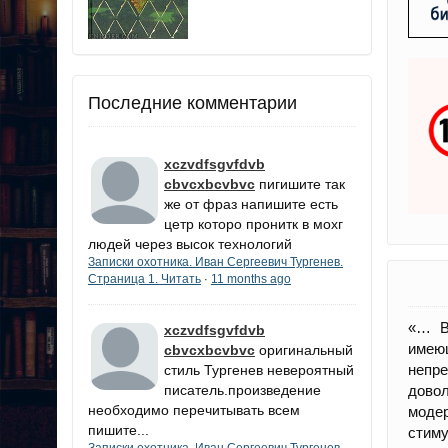
Последние комментарии
xczvdfsgvfdvb
cbvcxbcvbvc
пигишите так
же от фраз напишите есть
цетр которо пронитк в мохг
людей через высок технологий
Записки охотника. Иван Сергеевич Тургенев.
Страница 1. Читать
11 months ago
·
«… В
xczvdfsgvfdvb
имею
cbvcxbcvbvc
оригинальный
непре
стиль Тургенев невероятный
писатель.произведение
дово
необходимо перечитывать всем
модер
пишите...
стиму
Записки охотника. Иван Сергеевич Тургенев.