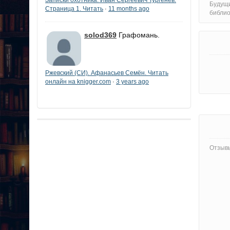
Будущ
Страница 1. Читать
11 months ago
·
библи
solod369
Графомань.
Ржевский (СИ). Афанасьев Семён. Читать
онлайн на knigger.com
3 years ago
·
Отзывы