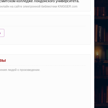
дсмитском колледже Лондонского университета.
о онлайн на сайте электронной библиотеки KNIGGER.com
ю
ывы
нения людей о произведении.