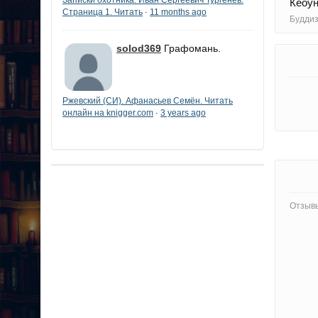
Кеоун
Страница 1. Читать
11 months ago
·
Буддиз
solod369
Графомань.
Ржевский (СИ). Афанасьев Семён. Читать
онлайн на knigger.com
3 years ago
·
Отзывы