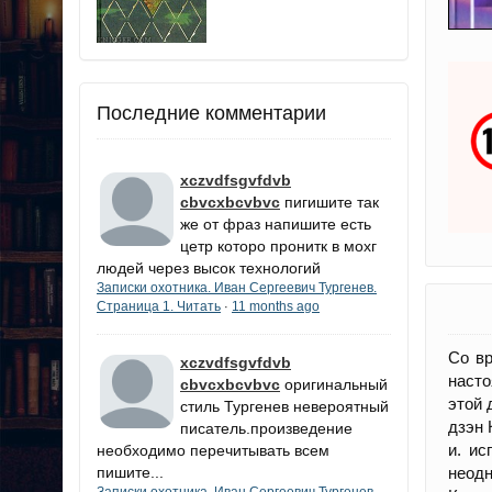
Последние комментарии
xczvdfsgvfdvb
cbvcxbcvbvc
пигишите так
же от фраз напишите есть
цетр которо пронитк в мохг
людей через высок технологий
Записки охотника. Иван Сергеевич Тургенев.
Страница 1. Читать
11 months ago
·
Со вр
xczvdfsgvfdvb
насто
cbvcxbcvbvc
оригинальный
этой 
стиль Тургенев невероятный
дзэн 
писатель.произведение
и. ис
необходимо перечитывать всем
пишите...
неодн
Записки охотника. Иван Сергеевич Тургенев.