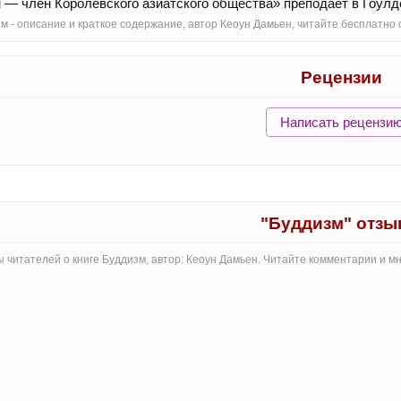
 — член Королевского азиатского общества» преподает в Гоул
м - oписание и краткое содержание, автор Кеоун Дамьен, читайте бесплатн
Рецензии
Написать рецензи
"Буддизм" отз
 читателей о книге Буддизм, автор: Кеоун Дамьен. Читайте комментарии и м