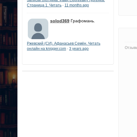
Страница 1. Читать
11 months ago
·
solod369
Графомань.
Ржевский (СИ). Афанасьев Семён. Читать
Отзывы
онлайн на knigger.com
3 years ago
·