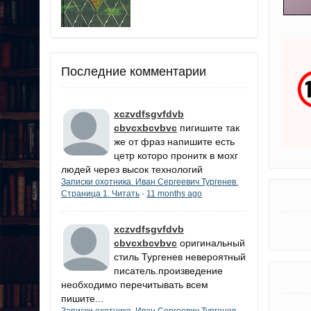
Последние комментарии
xczvdfsgvfdvb
cbvcxbcvbvc
пигишите так
же от фраз напишите есть
цетр которо пронитк в мохг
людей через высок технологий
Записки охотника. Иван Сергеевич Тургенев.
Страница 1. Читать
11 months ago
·
xczvdfsgvfdvb
cbvcxbcvbvc
оригинальный
стиль Тургенев невероятный
писатель.произведение
необходимо перечитывать всем
пишите...
Записки охотника. Иван Сергеевич Тургенев.