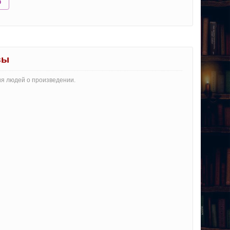
ю
вы
ия людей о произведении.