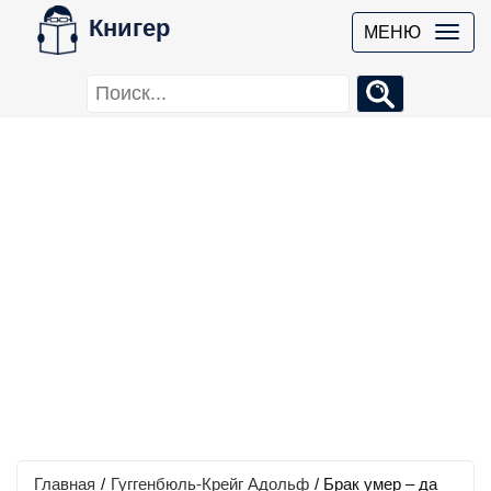
Книгер
МЕНЮ
Главная
/
Гуггенбюль-Крейг Адольф
/
Брак умер – да