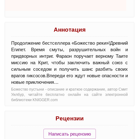
Аннотация
Продолжение бестселлера «Божество реки»!Древний
Египет. Время смуты, разрушительных войн и
придворных интриг. Фараон поручает верному Таите
миссию на Крит, чтобы заключить важный союз с
сильным соседом и получить шанс разбить своих
врагов гиксосов.Впереди его ждут новые опасности и
новые приключения…
Божество пустыни - oписание и краткое содержание, автор Смит
Уилбур, читайте бесплатно онлайн на сайте электронной
библиотеки KNIGGER.com
Рецензии
Написать рецензию