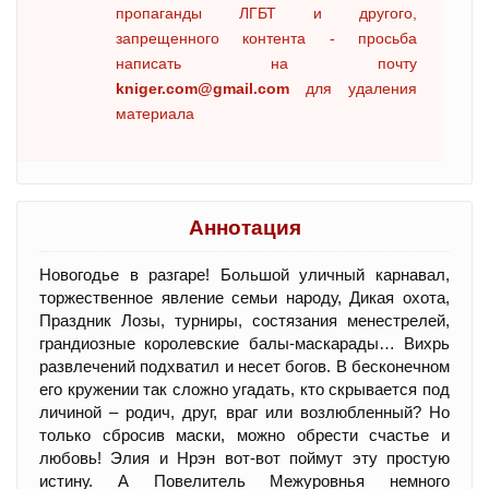
пропаганды ЛГБТ и другого,
запрещенного контента - просьба
написать на почту
kniger.com@gmail.com
для удаления
материала
Аннотация
Новогодье в разгаре! Большой уличный карнавал,
торжественное явление семьи народу, Дикая охота,
Праздник Лозы, турниры, состязания менестрелей,
грандиозные королевские балы-маскарады… Вихрь
развлечений подхватил и несет богов. В бесконечном
его кружении так сложно угадать, кто скрывается под
личиной – родич, друг, враг или возлюбленный? Но
только сбросив маски, можно обрести счастье и
любовь! Элия и Нрэн вот-вот поймут эту простую
истину. А Повелитель Межуровнья немного