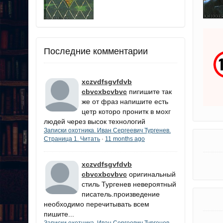
Последние комментарии
xczvdfsgvfdvb
cbvcxbcvbvc
пигишите так
же от фраз напишите есть
цетр которо пронитк в мохг
людей через высок технологий
Записки охотника. Иван Сергеевич Тургенев.
Страница 1. Читать
11 months ago
·
xczvdfsgvfdvb
cbvcxbcvbvc
оригинальный
стиль Тургенев невероятный
писатель.произведение
необходимо перечитывать всем
пишите...
Записки охотника. Иван Сергеевич Тургенев.