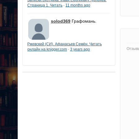
Страница 1. Читать
11 months ago
·
solod369
Графомань.
Ржевский (СИ). Афанасьев Семён. Читать
Отзывы
онлайн на knigger.com
3 years ago
·