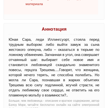
материала
Аннотация
Юная Сара, леди Иллингсуорт, стояла перед
трудным выбором: либо выйти замуж за сына
жестокого опекуна, либо – оказаться в тюрьме по
ложному обвинению. Загнанная в угол, она совершает
отчаянный шаг: выбирает себе новое имя и
становится любовницей скандально знаменитого
повесы, герцога Трешема.…Говорят, что женщина,
которой нечего терять, не способна полюбить. Но
могла ли Сара, познавшая в жарких объятиях
Трешема всю силу подлинной, жгучей страсти, не
отдать любимому свое сердце, не ответить на его
пламенную мольбу о взаимности?..
Больше, чем любовница - oписание и краткое содержание, автор
Бэлоу Мэри, читайте бесплатно онлайн на сайте электронной