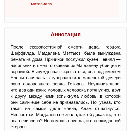
материала
Аннотация
После скоропостижной смерти деда, герцога
Шеффилда, Магдалена Мэттьюз, была вынуждена
бежать из дома. Причиной послужил кузен Невилл —
насильник и лжец, объявивший Магдалену убийцей и
воровкой. Вынужденная скрываться, она под именем
Елены нанялась в гувернантки к маленькой дочери
рано овдовевшего лорда Готорна. Неудивительно,
что два одиноких молодых человека потянулись друг
к другу, между ними вспыхнула любовь, в которой
они сами еще себе не признавались. Но, узнав, кто
такая на самом деле Елена, Адам отшатнулся.
Несчастная Магдалена не знала, как ей доказать, что
она невиновна? Но помощь пришла, и с неожиданной
стороны…