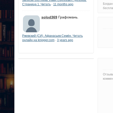
Богдан
Страница 1. Читать
11 months ago
·
беспла
solod369
Графомань.
Ржевский (СИ). Афанасьев Семён. Читать
онлайн на knigger.com
3 years ago
·
Отзывы
коммен