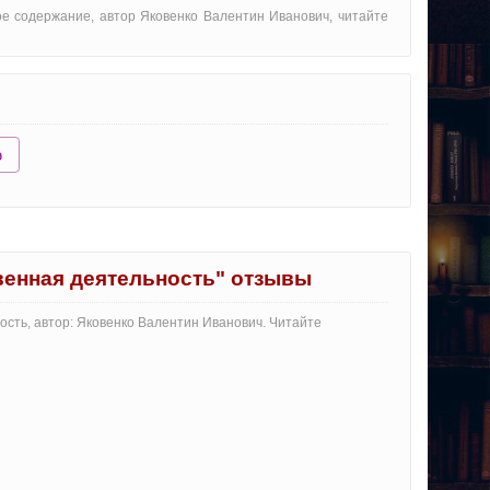
ое содержание, автор Яковенко Валентин Иванович, читайте
ю
венная деятельность" отзывы
ость, автор: Яковенко Валентин Иванович. Читайте