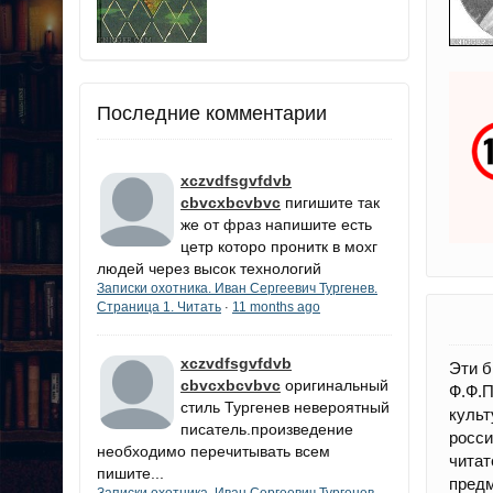
Последние комментарии
xczvdfsgvfdvb
cbvcxbcvbvc
пигишите так
же от фраз напишите есть
цетр которо пронитк в мохг
людей через высок технологий
Записки охотника. Иван Сергеевич Тургенев.
Страница 1. Читать
11 months ago
·
xczvdfsgvfdvb
Эти б
cbvcxbcvbvc
оригинальный
Ф.Ф.
стиль Тургенев невероятный
культ
писатель.произведение
росс
необходимо перечитывать всем
читат
пишите...
предм
Записки охотника. Иван Сергеевич Тургенев.