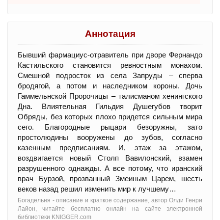
Аннотация
Бывший фармациус-отравитель при дворе Фернандо
Кастильского становится ревностным монахом.
Смешной подросток из села Запруды – сперва
бродягой, а потом и наследником короны. Дочь
Гаммельнской Пророчицы – талисманом хенингского
Дна. Влиятельная Гильдия Душегубов творит
Обряды, без которых плохо придется сильным мира
сего. Благородные рыцари безоружны, зато
простолюдины вооружены до зубов, согласно
казенным предписаниям. И, этаж за этажом,
воздвигается новый Столп Вавилонский, взамен
разрушенного однажды. А все потому, что иранский
врач Бурзой, прозванный Змеиным Царем, шесть
веков назад решил изменить мир к лучшему…
Богадельня - oписание и краткое содержание, автор Олди Генри
Лайон, читайте бесплатно онлайн на сайте электронной
библиотеки KNIGGER.com